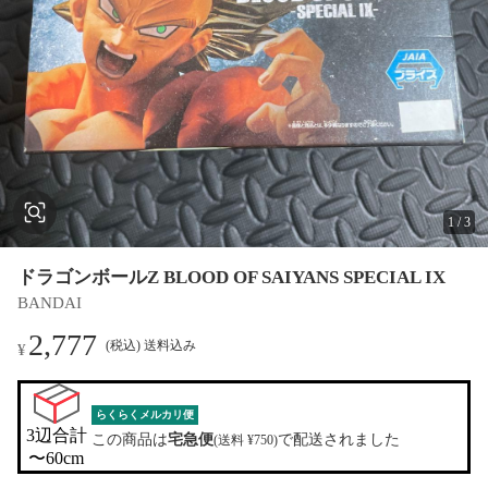
1
/
3
ドラゴンボールZ BLOOD OF SAIYANS SPECIAL IX
BANDAI
2,777
(税込) 送料込み
¥
らくらくメルカリ便
3辺合計

この商品は
宅急便
で配送されました
(送料 ¥750)
〜60cm