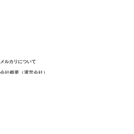
メルカリについて
会社概要（運営会社）
採用情報
プレスリリース
公式ブログ
プレスキット
メルカリUS
メルカリShops
m department（エムデパ）
ヘルプ
ヘルプセンター（ガイド・お問い合わせ）