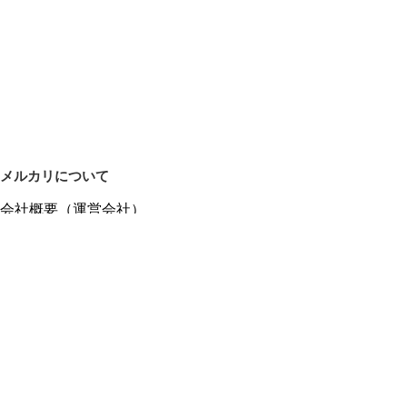
メルカリについて
会社概要（運営会社）
採用情報
プレスリリース
公式ブログ
プレスキット
メルカリUS
メルカリShops
m department（エムデパ）
ヘルプ
ヘルプセンター（ガイド・お問い合わせ）