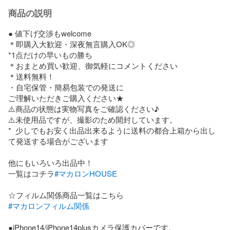
商品の説明
● 値下げ交渉もwelcome

＊即購入大歓迎・深夜無言購入OK◎

*1点だけの早いもの勝ち

＊おまとめ買い歓迎、御気軽にコメントください

＊送料無料！

・自宅保管・簡易包装での発送に

ご理解いただきご購入ください★

⚠️商品の状態は実物写真をご確認ください♪

⚠️未使用品ですが、撮影のため開封しています。

*  少しでもお安く出品出来るように送料の都合上箱から出し
て発送する場合がございます

他にもいろいろ出品中！

一覧はコチラ
#マカロンHOUSE
#マカロンフィルム関係
●iPhone14/iPhone14plusカメラ保護カバーです。
