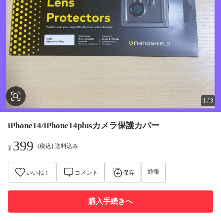
1
/
3
iPhone14/iPhone14plusカメラ保護カバー
399
(税込) 送料込み
¥
通報
いいね！
コメント
保存
購入手続きへ