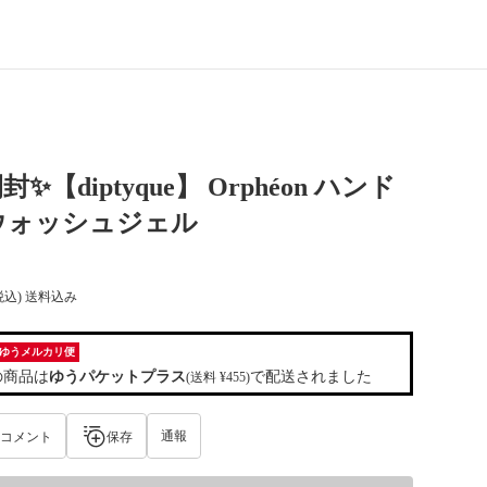
✨【diptyque】 Orphéon ハンド
ウォッシュジェル
税込) 送料込み
ゆうメルカリ便
の商品は
ゆうパケットプラス
で配送されました
(送料 ¥455)
通報
コメント
保存