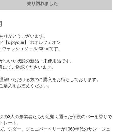
売り切れました
明
ありがとうございます。

diptyque】 のオルフェオン

ウォッシュジェル200mlです。

がついた状態の新品・未使用品です。

写真にてご確認くださいませ。

理解いただける方のご購入をお待ちしております。

ご購入をお控えください。

クの3人の創業者たちが足繫く通った伝説のバーを香りで
トレート。

ズ、シダー、ジュニパーベリーが1960年代のサン・ジェ