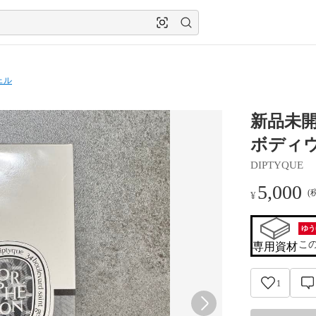
ェル
新品未開封
ボディ
DIPTYQUE
5,000
(
¥
ゆう
こ
専用資材
1