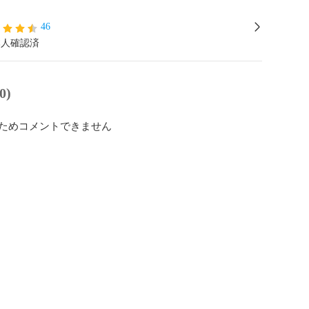
46
本人確認済
0)
ためコメントできません