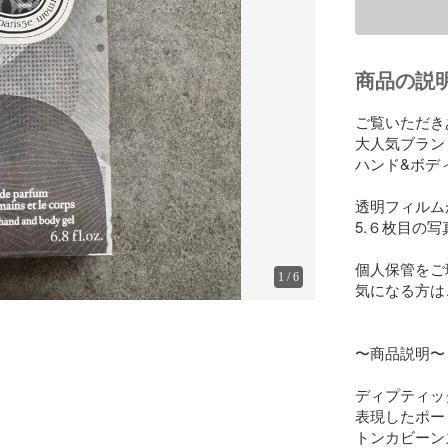
商品の説
ご覧いただき
大人気ブランド【
ハンド&ボディ
透明フィルム
5.６枚目の
個人保管をご
1
/
6
気になる方は
〜商品説明〜

ディプティッ
表現したポー
トンカビーン