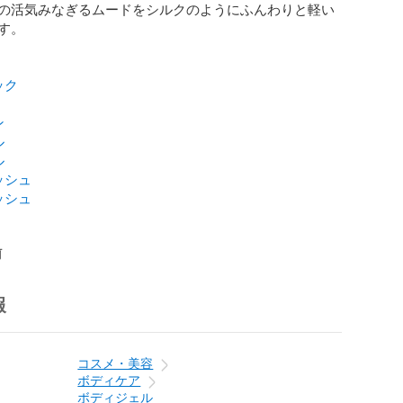
の活気みなぎるムードをシルクのようにふんわりと軽い
。

ック
ン
ル
ル
ッシュ
ッシュ
前
報
コスメ・美容
ボディケア
ボディジェル