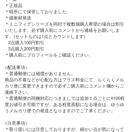
＊正規品

＊暗所にて保管しておりました

＊緩衝材発送

＊ミニフィグシリーズを同封で複数個購入希望の場合は割引
いたします。必ず購入前にコメントから連絡をお願いしま
す。(セットものは1点とカウントします)

   2点購入100円割引

   3点購入200円割引

＊購入前にプロフィールをご確認ください。

<配送事項>

＊普通郵便には補償がありません。

商品の不着などが心配な方はプラス料金にて、らくらくメル
カリ便に変更できますので必ずご購入前にコメント欄からご
連絡下さい。

＊普通郵便の同梱対応につきましては追加１点ごとに¥100程
度お値引き可能ですが、ある程度高額になる場合は、ゆうゆ
うメルカリ便での発送となりますのでご了承ください。

<注意事項>

＊取り扱いには注意しておりますが、細かい点が気になって