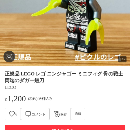
1
/
2
正規品 LEGO レゴ ニンジャゴー ミニフィグ 骨の戦士
両端のダガー短刀
LEGO
1,200
(税込) 送料込み
¥
通報
6
コメント
保存