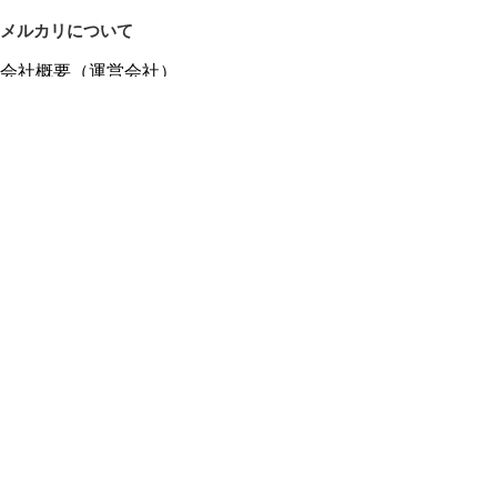
メルカリについて
会社概要（運営会社）
採用情報
プレスリリース
公式ブログ
プレスキット
メルカリUS
メルカリShops
m department（エムデパ）
ヘルプ
ヘルプセンター（ガイド・お問い合わせ）
メルカリShopsでショップを開設する
メルカリShops ショップ管理画面にログイン
メルカリShops出店者向けガイド
お問い合わせ一覧
フリーワードから商品をさがす
プライバシーと利用規約
メルカリ利用規約