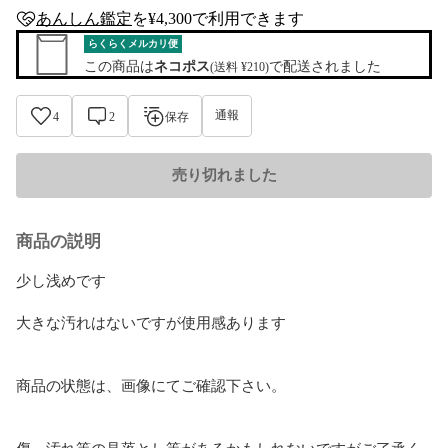
あんしん鑑定
を¥4,300で利用できます
anshin-appraisal-tag
らくらくメルカリ便
この商品は
ネコポス
で配送されました
(送料 ¥210)
通報
4
2
保存
売り切れました
商品の説明
少し浅めです

大きな汚れはないですが使用感あります

商品の状態は、画像にてご確認下さい。

傷、汚れ等の見落とし等があるかもしれないですがご了承く