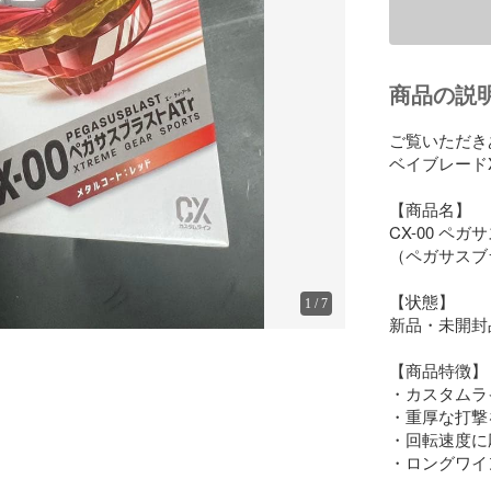
商品の説
ご覧いただき
ベイブレード
【商品名】

CX-00 ペガ
（ペガサスブ
【状態】

1
/
7
新品・未開封品
【商品特徴】

・カスタムラ
・重厚な打撃
・回転速度に
・ロングワイ