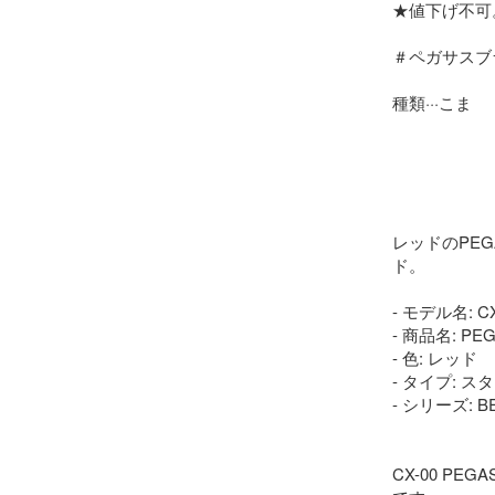
★値下げ不可。
＃ペガサスブラ
種類···こま

レッドのPEG
ド。

- モデル名: CX-
- 商品名: PEG
- 色: レッド

- タイプ: スタ
- シリーズ: BE
CX-00 P