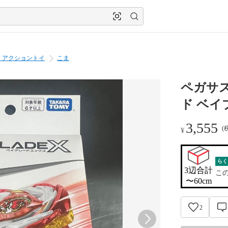
・アクショントイ
こま
ペガサス
ド ベイブ
3,555
(
¥
らく
3辺合計

こ
〜60cm
2