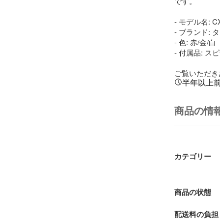
です。

- モデル名: CX
- ブランド: 
- 色: 赤/金/白

- 付属品: スピ
ご覧いただき
半年以上
商品の情
カテゴリー
商品の状態
配送料の負担