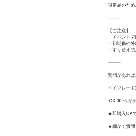
限定品のため
⸻

【ご注意】

・イベントで
・初期傷や外
・すり替え防
⸻

質問があれば
ベイブレードX
 CX-00 ペガサスブラスト ATr メタルコートレッド 

★即購入OKで
★細かく質問