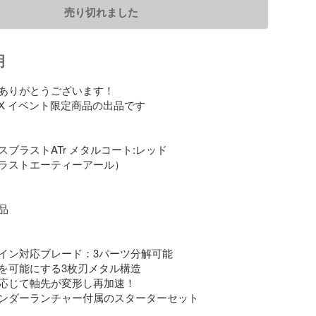
売り切れました
明
ありがとうございます！

X イベント限定商品の出品です

サスブラストATr メタルコート:レッド

ラストエーティーアール）



イン対応ブレード：3パーツ分解可能

を可能にする3枚刃メタル構造

応じて軸先が変形し再加速！

ンダーランチャー付属のスターターセット
