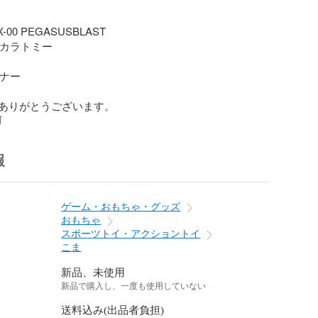
-00 PEGASUSBLAST

タカラトミー

ナー

ありがとうございます。
前
報
ゲーム・おもちゃ・グッズ
おもちゃ
スポーツトイ・アクショントイ
こま
新品、未使用
新品で購入し、一度も使用していない
送料込み(出品者負担)