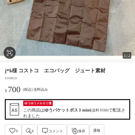
1
/
2
j*k様 コストコ エコバッグ ジュート素材
costco
700
(税込) 送料込み
¥
ゆうゆうメルカリ便
この商品は
ゆうパケットポストmini
で配送さ
(送料 ¥160)
れました
通報
6
4
コメント
保存