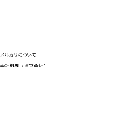
メルカリについて
会社概要（運営会社）
採用情報
プレスリリース
公式ブログ
プレスキット
メルカリUS
メルカリShops
m department（エムデパ）
ヘルプ
ヘルプセンター（ガイド・お問い合わせ）
メルカリShopsでショップを開設する