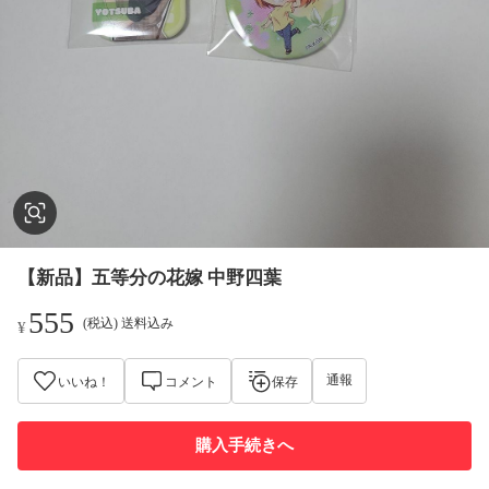
【新品】五等分の花嫁 中野四葉
555
(税込) 送料込み
¥
通報
いいね！
コメント
保存
購入手続きへ