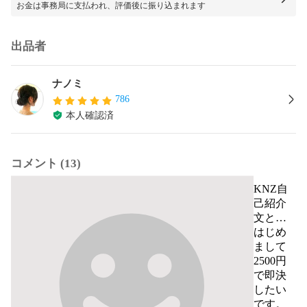
お金は事務局に支払われ、評価後に振り込まれます
出品者
ナノミ
786
本人確認済
コメント (13)
KNZ自
己紹介
文と商
品詳細
はじめ
お読み
まして

下さい
2500円
で即決
したい
です。
