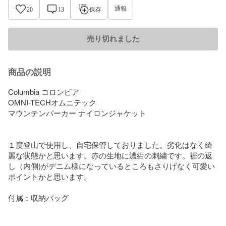
通報
20
13
保存
売り切れました
商品の説明
Columbia コロンビア 

OMNI-TECHオムニテック 

マウンテンパーカー ナイロンジャケット 

１度登山で使用し、自宅保管しておりました。劣化はなく綺
麗な状態かと思います。赤の生地に濃紺の刺繍です。裾の返
し（内側)がデニム様になっているところもさりげなく可愛い
ポイントかと思います。

付属：収納バッグ
