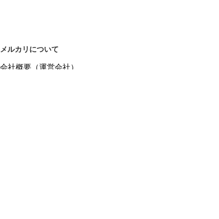
メルカリについて
会社概要（運営会社）
採用情報
プレスリリース
公式ブログ
プレスキット
メルカリUS
メルカリShops
m department（エムデパ）
ヘルプ
ヘルプセンター（ガイド・お問い合わせ）
メルカリShopsでショップを開設する
メルカリShops ショップ管理画面にログイン
メルカリShops出店者向けガイド
お問い合わせ一覧
フリーワードから商品をさがす