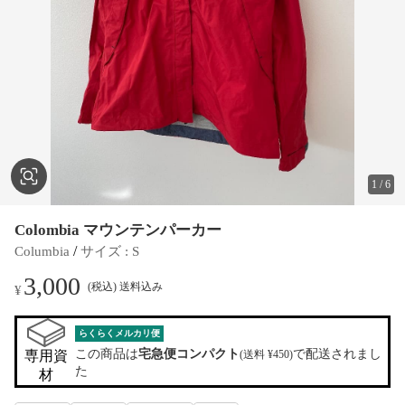
1
/
6
Colombia マウンテンパーカー
 / 
Columbia
サイズ
 : 
S
3,000
(税込) 送料込み
¥
らくらくメルカリ便
この商品は
宅急便コンパクト
で配送されまし
専用資
(送料 ¥450)
た
材