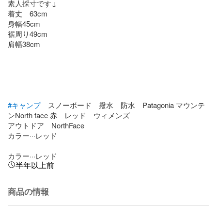
素人採寸です↓

着丈　63cm

身幅45cm

裾周り49cm

肩幅38cm

#キャンプ
　スノーボード　撥水　防水　Patagonia マウンテ
ンNorth face 赤　レッド　ウィメンズ

アウトドア　NorthFace 

カラー···レッド

カラー···レッド
半年以上前
商品の情報