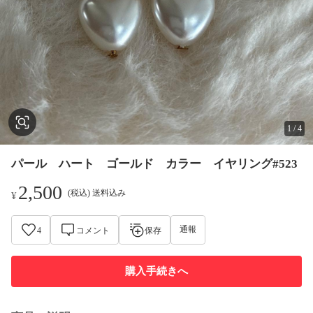
1
/
4
パール ハート ゴールド カラー イヤリング#523
2,500
(税込) 送料込み
¥
通報
4
コメント
保存
購入手続きへ