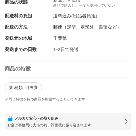
商品の状態
新品で購入し、一度も使用していない
配送料の負担
送料込み(出品者負担)
配送の方法
郵便（定型、定形外、書留など）
発送元の地域
千葉県
発送までの日数
1~2日で発送
商品の特徴
券 種類: 引換券
※同じ特徴を持つ商品を検索することができます
メルカリ安心への取り組み
お金は事務局に支払われ、評価後に振り込まれます