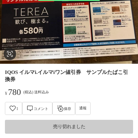
IQOS イルマi.イルマiワン値引券 サンプルたばこ引
換券
780
(税込) 送料込み
¥
通報
1
コメント
保存
売り切れました