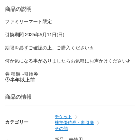
商品の説明
ファミリーマート限定

引換期間 2025年5月11日(日)

期限を必ずご確認の上、ご購入ください⚠️

何か気になる事がありましたらお気軽にお声かけください♪

券 種類···引換券
半年以上前
商品の情報
チケット
カテゴリー
株主優待券・割引券
その他
新品、未使用