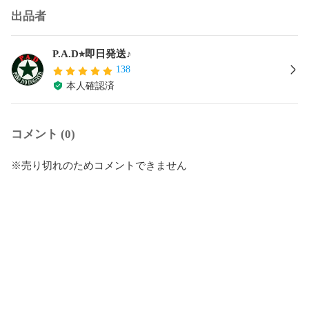
出品者
P.A.D⭐︎即日発送♪
138
本人確認済
コメント (0)
※売り切れのためコメントできません