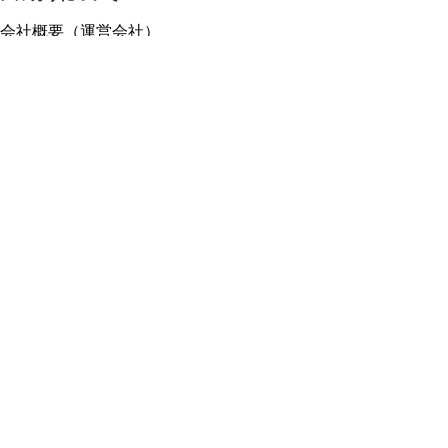
会社概要（運営会社）
採用情報
プレスリリース
公式ブログ
プレスキット
メルカリUS
メルカリShops
m department（エムデパ）
ヘルプ
ヘルプセンター（ガイド・お問い合わせ）
メルカリShopsでショップを開設する
メルカリShops ショップ管理画面にログイン
メルカリShops出店者向けガイド
お問い合わせ一覧
フリーワードから商品をさがす
プライバシーと利用規約
メルカリ利用規約
メルカリShops利用規約
メルカリアンバサダー利用規約