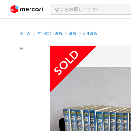
ンツにスキップ
ホーム
本・雑誌・漫画
漫画
少年漫画