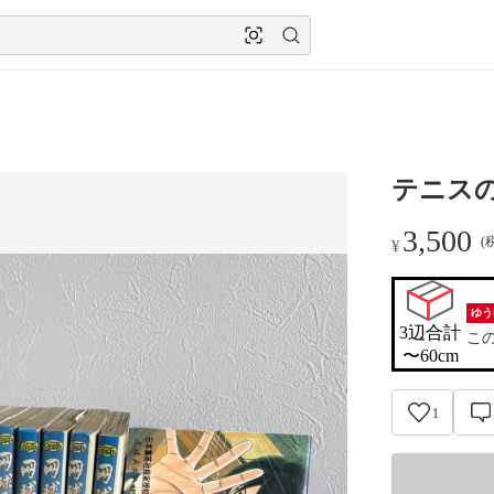
テニスの
3,500
(
¥
ゆう
3辺合計

こ
〜60cm
1