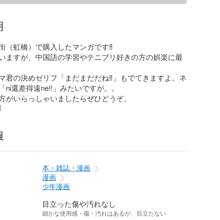
明
街（虹橋）で購入したマンガです‼︎

いますが、中国語の学習やテニプリ好きの方の娯楽に最
マ君の決めゼリフ「まだまだだね‼︎」もでてきますよ。ネ
ni還差得遠ne!!」みたいですが。。

方がいらっしゃいましたらぜひどうぞ。
前
報
本・雑誌・漫画
漫画
少年漫画
目立った傷や汚れなし
細かな使用感・傷・汚れはあるが、目立たない