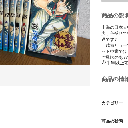
商品の説
上海の日本人
少し色褪せて
適です♪ 

　越前リョー
ット検索では「
ご興味のある
半年以上
商品の情
カテゴリー
商品の状態