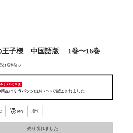
王子様 中国語版 1巻〜16巻
税込) 送料込み
ゆうメルカリ便
の商品は
ゆうパック
で配送されました
(送料 ¥750)
通報
2
保存
売り切れました