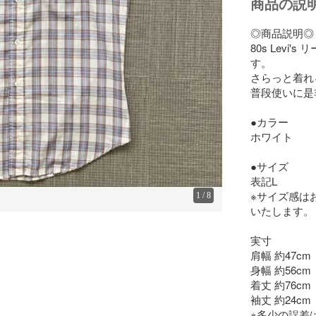
商品の説
◎商品説明◎

80s Lev
す。

さらっと着れ
普段使いに是非
●カラー

ホワイト

●サイズ

表記L

※サイズ感は
1
/
8
いたします。 
実寸

肩幅 約47cm

身幅 約56cm

着丈 約76cm

袖丈 約24cm

※多少の誤差は