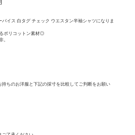
明
i's リーバイス 白タグ チェック ウエスタン半袖シャツになりま
るポリコットン素材◎

。

お持ちのお洋服と下記の採寸を比較してご判断をお願い


ご了承ください。 
