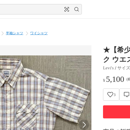
半袖シャツ
ワイシャツ
★【希少】
ク ウエ
 / 
Levi's
サイ
5,100
(
¥
3