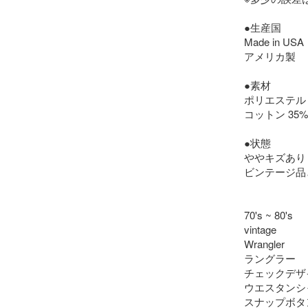
●生産国

Made in USA

アメリカ製

●素材

ポリエステル 6
コットン 35%

●状態

ややキズあり

ビンテージ品
70's ~ 80's

vintage

Wrangler

ラングラー

チェックデザイ
ウエスタンシャ
スナップボタン