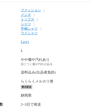
ファッション
メンズ
トップス
シャツ
半袖シャツ
ワイシャツ
Levi's
L
やや傷や汚れあり
目につく傷や汚れがある
送料込み(出品者負担)
らくらくメルカリ便
匿名配送
静岡県
数
2~3日で発送