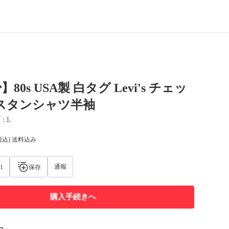
80s USA製 白タグ Levi's チェッ
スタンシャツ半袖
ズ
 : 
L
税込) 送料込み
通報
1
保存
購入手続きへ