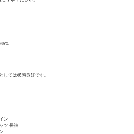
5%

としては状態良好です。

ン

ツ 長袖


