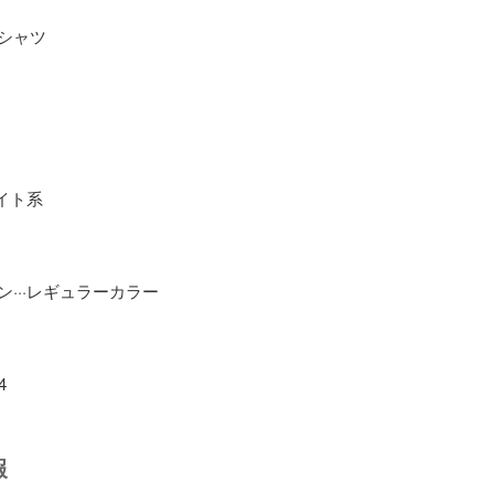
シャツ

イト系

···レギュラーカラー

4
報