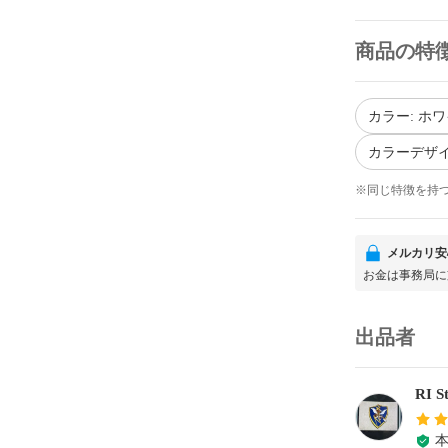
商品の特
カラー: ホ
カラーデザイ
※同じ特徴を持
メルカリ安
お金は事務局に
出品者
RI 