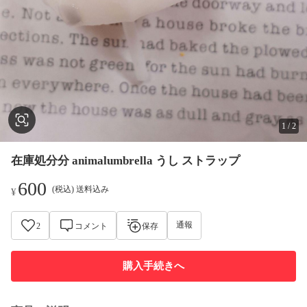
1
/
2
在庫処分分 animalumbrella うし ストラップ
600
(税込) 送料込み
¥
通報
2
コメント
保存
購入手続きへ