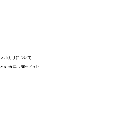
メルカリについて
会社概要（運営会社）
採用情報
プレスリリース
公式ブログ
プレスキット
メルカリUS
メルカリShops
m department（エムデパ）
ヘルプ