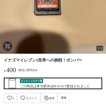
1
/
2
イナズマイレブン3世界への挑戦！ボンバー
400
(税込) 送料込み
¥
らくらくメルカリ便
この商品は
ネコポス
で配送されました
(送料 ¥210)
通報
2
コメント
保存