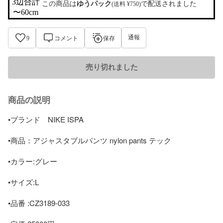
3辺合計

この商品は
ゆうパック
で配送されました
(送料 ¥750)
〜60cm
通報
9
コメント
保存
売り切れました
商品の説明
•ブランド　NIKE ISPA

•商品：アジャスタブルパンツ nylon pants テック

•カラー:グレー

•サイズ:L

•品番 :CZ3189-033
