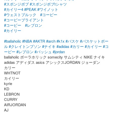
#スポンジボブ
#スポンジボブtシャツ
#カイリー4
#PEAK
#ワイノット
#ウェストブルック
#コービー
#コービーブライアント
#コービー
#レブロン
#カイリー
#ballaholic
#NBA
#AKTR
#arch
#k1x
#バスケ
#バスケットボー
ル
#クレイトンプソン
#ナイキ
#adidas
#カリー
#カイリー
#コ
ービー
#レブロン
#バッシュ
#jordan
ballaholic ボーラホリック somecity サムシティ NIKE ナイキ 
adidas アディダス asics アシックスJORDAN ジョーダン

カリー

WHTNOT

カイリー

kyrie 

KD

LEBRON

CURRY

AIRJORDAN

AJ
