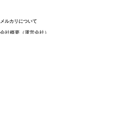
メルカリについて
会社概要（運営会社）
採用情報
プレスリリース
公式ブログ
プレスキット
メルカリUS
メルカリShops
m department（エムデパ）
ヘルプ
ヘルプセンター（ガイド・お問い合わせ）
メルカリShopsでショップを開設する
メルカリShops ショップ管理画面にログイン
メルカリShops出店者向けガイド
お問い合わせ一覧
フリーワードから商品をさがす
プライバシーと利用規約