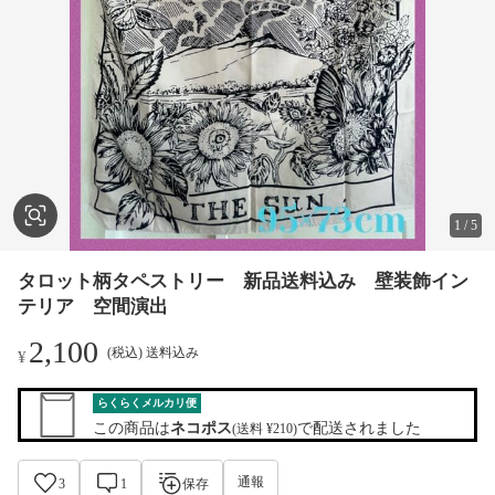
1
/
5
タロット柄タペストリー 新品送料込み 壁装飾イン
テリア 空間演出
2,100
(税込) 送料込み
¥
らくらくメルカリ便
この商品は
ネコポス
で配送されました
(送料 ¥210)
通報
3
1
保存