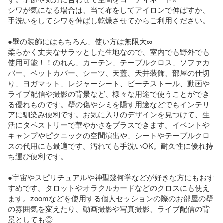
シワが気になる場合は、当て布をしてアイロンで伸ばすか、
手洗いをしてシワを伸ばし乾燥させてからご利用ください。

●壁の装飾にはもちろん、使い方は無限大∞

柔らかく丈夫なサラッとした生地なので、室内でも野外でも
使用可能！！のれん、カーテン、テーブルクロス、ソファカ
バー、ベットカバー、シーツ、天蓋、天井装飾、部屋の仕切
り、ヨガマット、レジャーシート、ビーチストール、動画や
ライブ配信や撮影の背景など、様々な用途で使うことができ
る優れものです。壁の傷やシミを隠す用途などでもインテリ
アに馴染み便利です。お気に入りのデザインを見つけて、生
活にタペストリーで華やかさをプラスできます。イベントや
キャンプやピクニックの空間演出や、シートやテーブルクロ
スの代用にも最適です。汚れても手洗いOK。耐久性に優れ持
ち運び便利です。

●宇宙やスピリチュアルや神聖幾何学などが好きな方にもおす
すめです。タロットやオラクルカードなどのクロスにも使え
ます。zoomなどを使用する個人セッションの際のお部屋の壁
の雰囲気を変えたり、動画撮影や写真撮影、ライブ配信の背
景としても◎
