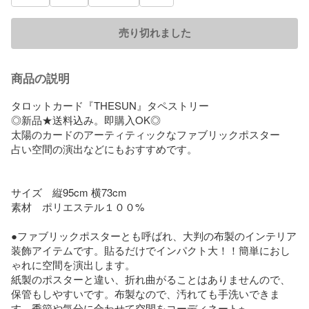
売り切れました
商品の説明
タロットカード『THESUN』タペストリー

◎新品★送料込み。即購入OK◎

太陽のカードのアーティティックなファブリックポスター

占い空間の演出などにもおすすめです。

サイズ　縦95cm 横73cm

素材　ポリエステル１００%

●ファブリックポスターとも呼ばれ、大判の布製のインテリア
装飾アイテムです。貼るだけでインパクト大！！簡単におし
ゃれに空間を演出します。

紙製のポスターと違い、折れ曲がることはありませんので、
保管もしやすいです。布製なので、汚れても手洗いできま
す。季節や気分に合わせて空間をコーディネート⭐︎
