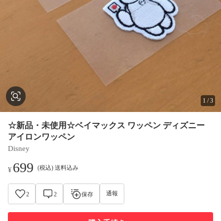
1
/
3
☆新品・未使用☆ベイマックス ワッペン ディズニー
アイロンワッペン
Disney
699
(税込) 送料込み
¥
通報
2
2
保存