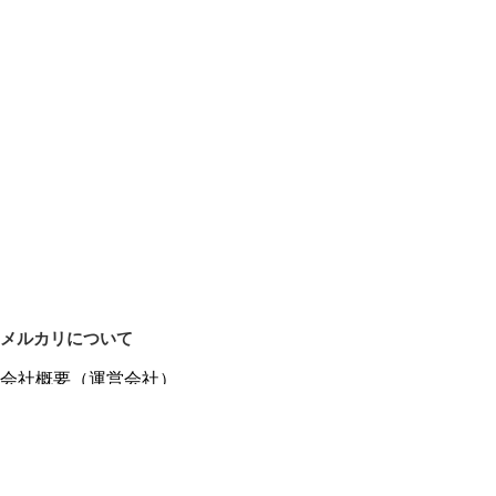
メルカリについて
会社概要（運営会社）
採用情報
プレスリリース
公式ブログ
プレスキット
メルカリUS