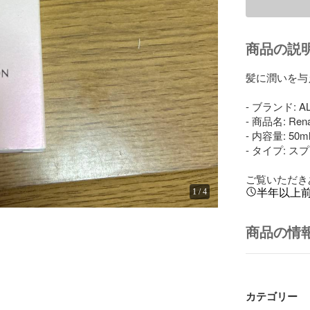
商品の説
髪に潤いを与
- ブランド: AL
- 商品名: Renasa
- 内容量: 50ml
- タイプ: ス
ご覧いただき
1
/
4
半年以上
商品の情
カテゴリー