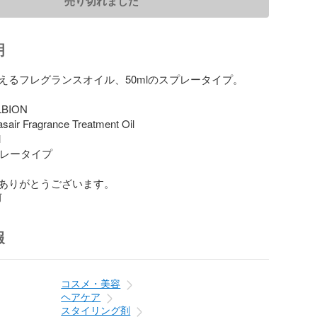
売り切れました
明
えるフレグランスオイル、50mlのスプレータイプ。

BION

ir Fragrance Treatment Oil



プレータイプ

ありがとうございます。
前
報
コスメ・美容
ヘアケア
スタイリング剤