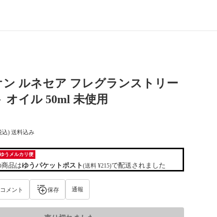
ン ルネセア フレグランストリー
オイル 50ml 未使用
税込) 送料込み
ゆうメルカリ便
の商品は
ゆうパケットポスト
で配送されました
(送料 ¥215)
通報
コメント
保存