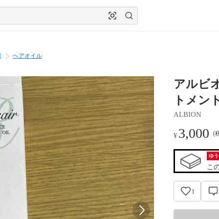
剤
ヘアオイル
アルビオ
トメント 
ALBION
3,000
(
¥
ゆう
こ
1