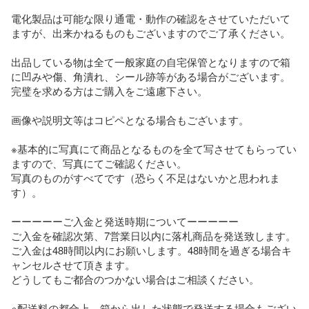
電化製品は可能な限り通電・動作の確認をさせていただいて
ますが、出来かねるものもございますのでご了承ください。

出品している物は全て一般家庭の自宅保管となりますので箱
に凹みや傷、角潰れ、シール跡等がある場合がございます。

完璧を求める方はご購入をご遠慮下さい。

画像や説明文等はコピペとなる場合もございます。

※基本的に写真にて商品となるものを全て写させてもらってい
ますので、写真にてご確認ください。

写真のものがすべてです（恐らく不足はないかと思われま
す）。

ーーーーーご入金と発送時期についてーーーーー

ご入金を確認次第、7営業日以内に落札商品を発送致します。

ご入金は48時間以内にお願いします。48時間を過ぎる場合キ
ャンセルさせて頂きます。

どうしてもご都合のつかない場合はご相談ください。

※配送料の都合上、箱から出した状態で発送する場合もござい