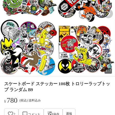
1
/
7
スケートボード ステッカー 100枚 トロリーラップトッ
プ ランダム B9
780
(税込) 送料込み
¥
通報
2
コメント
保存