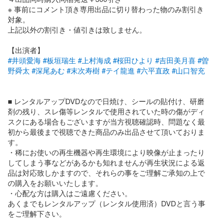
※ 事前にコメント頂き専用出品に切り替わった物のみ割引き
対象。

上記以外の割引き・値引きは致しません。

#井頭愛海
#板垣瑞生
#上村海成
#桜田ひより
#吉田美月喜
#曽
野舜太
#深尾あむ
#末次寿樹
#テイ龍進
#六平直政
#山口智充
■ レンタルアップDVDなので日焼け、シールの貼付け、研磨
剤の残り、スレ傷等レンタルで使用されていた時の傷がディ
スクにある場合もございますが当方視聴確認時、問題なく最
初から最後まで視聴できた商品のみ出品させて頂いておりま
す。

・稀にお使いの再生機器や再生環境により映像が止まったり
してしまう事などがあるかも知れませんが再生状況による返
品は対応致しかますので、それらの事をご理解ご承知の上で
の購入をお願いいたします。

・心配な方は購入はご遠慮ください。

あくまでもレンタルアップ（レンタル使用済）DVDと言う事
をご理解下さい。
