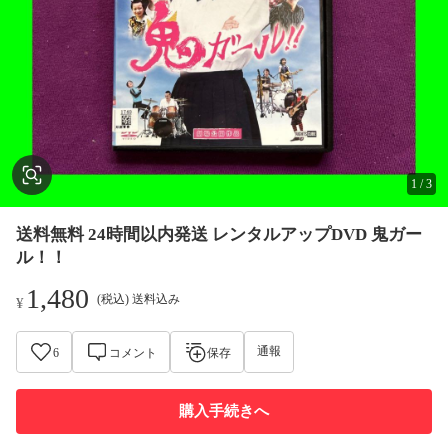
1
/
3
送料無料 24時間以内発送 レンタルアップDVD 鬼ガー
ル！！
1,480
(税込) 送料込み
¥
通報
6
コメント
保存
購入手続きへ