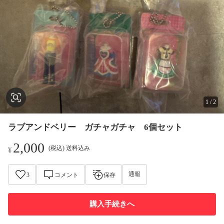
1
/
2
ラブアンドベリー ガチャガチャ 6個セット
2,000
(税込) 送料込み
¥
通報
3
コメント
保存
購入手続きへ