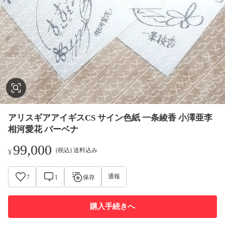
アリスギアアイギスCS サイン色紙 一条綾香 小澤亜李
相河愛花 バーベナ
99,000
(税込) 送料込み
¥
通報
7
1
保存
購入手続きへ