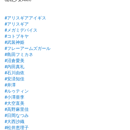
#アリスギアアイギス
#アリスギア
#メガミデバイス
#コトブキヤ
#武装神姫
#フレーアームズガール
#島田フミカネ
#沼倉愛美
#内田真礼
#石川由依
#安済知佳
#井澤
#ルゥティン
#小澤亜李
#大空直美
#高野麻里佳
#日岡なつみ
#大西沙織
#松井恵理子