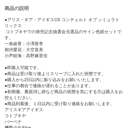
商品の説明
●アリス・ギア・アイギスCS コンチェルト オブ シミュラト
リックス

 コトブキヤでの発売記念抽選会当選品のサイン色紙セットで
す。

一条綾香：小澤亜李

相河愛花：大空直美

小芦睦海：高野麻里佳

●即購入可能です。

●商品は受け取り後よりスリーブに入れた状態です。

●購入から2日以内に振り込みをお願いいたします。

●仕事の都合で連絡が遅れることがあります。

●初期傷、裏面消し跡など商品の状態を気にする方は購入をお
控えください。

●商品到着後、１日以内に受け取り連絡をお願いします。

アリスギアアイギス

コトブキヤ

バーベナ

機戰少女Alice
