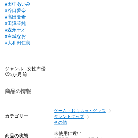
#田中あいみ
#谷口夢奈
#高田憂希
#田澤茉純
#森永千才
#白城なお
#大和田仁美
ジャンル...女性声優
5か月前
商品の情報
ゲーム・おもちゃ・グッズ
カテゴリー
タレントグッズ
その他
未使用に近い
商品の状態