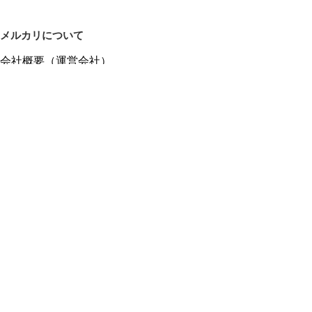
メルカリについて
会社概要（運営会社）
採用情報
プレスリリース
公式ブログ
プレスキット
メルカリUS
メルカリShops
m department（エムデパ）
ヘルプ
ヘルプセンター（ガイド・お問い合わせ）
メルカリShopsでショップを開設する
メルカリShops ショップ管理画面にログイン
メルカリShops出店者向けガイド
お問い合わせ一覧
フリーワードから商品をさがす
プライバシーと利用規約