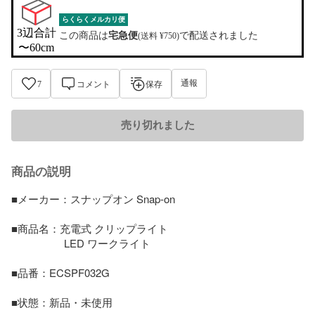
らくらくメルカリ便
3辺合計

この商品は
宅急便
で配送されました
(送料 ¥750)
〜60cm
通報
7
コメント
保存
売り切れました
商品の説明
■メーカー：スナップオン Snap-on

■商品名：充電式 クリップライト

　　　　　LED ワークライト

■品番：ECSPF032G

■状態：新品・未使用
