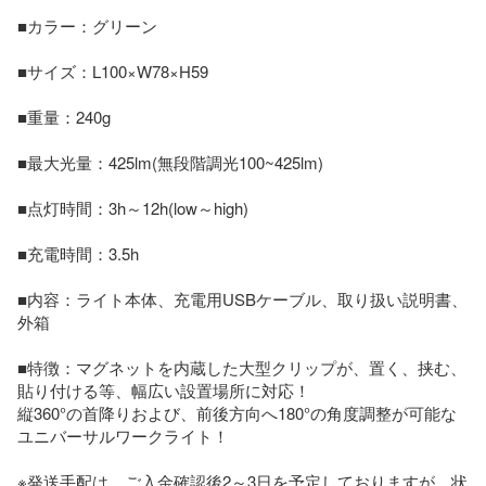
■カラー：グリーン

■サイズ：L100×W78×H59

■重量：240g

■最大光量：425lm(無段階調光100~425lm)

■点灯時間：3h～12h(low～high)

■充電時間：3.5h

■内容：ライト本体、充電用USBケーブル、取り扱い説明書、
外箱

■特徴：マグネットを内蔵した大型クリップが、置く、挟む、
貼り付ける等、幅広い設置場所に対応！

縦360°の首降りおよび、前後方向へ180°の角度調整が可能な
ユニバーサルワークライト！

※発送手配は、ご入金確認後2～3日を予定しておりますが、状