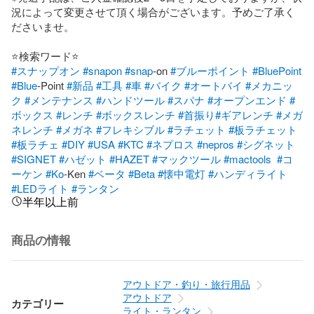
況によって変更させて頂く場合がございます。予めご了承く
ださいませ。

#スナップオン
#snapon
#snap
-on 
#ブルーポイント
#BluePoint
#Blue
-Point 
#新品
#工具
#車
#バイク
#オートバイ
#メカニッ
ク
#メンテナンス
#ハンドツール
#スパナ
#オープンエンド
#
ボックス
#レンチ
#ボックスレンチ
#首振り
#ギアレンチ
#メガ
ネレンチ
#メガネ
#フレキシブル
#ラチェット
#板ラチェット
#板ラチェ
#DIY
#USA
#KTC
#ネプロス
#nepros
#シグネット
#SIGNET
#ハゼット
#HAZET
#マックツール
#mactools
#コ
ーケン
#Ko
-Ken 
#ベータ
#Beta
#懐中電灯
#ハンディライト
#LEDライト
#ランタン
半年以上前
商品の情報
アウトドア・釣り・旅行用品
アウトドア
カテゴリー
ライト・ランタン