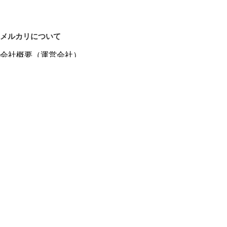
メルカリについて
会社概要（運営会社）
採用情報
プレスリリース
公式ブログ
プレスキット
メルカリUS
メルカリShops
m department（エムデパ）
ヘルプ
ヘルプセンター（ガイド・お問い合わせ）
メルカリShopsでショップを開設する
メルカリShops ショップ管理画面にログイン
メルカリShops出店者向けガイド
お問い合わせ一覧
フリーワードから商品をさがす
プライバシーと利用規約