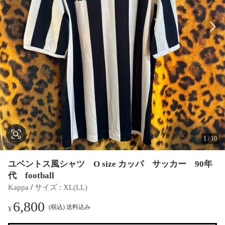
1
/
10
ユベントス風シャツ O size カッパ サッカー 90年
代 football
 / 
Kappa
サイズ
 : 
XL(LL)
6,800
(税込) 送料込み
¥