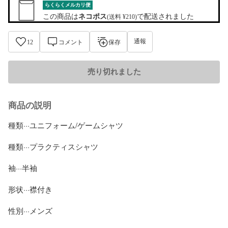
らくらくメルカリ便
この商品は
ネコポス
で配送されました
(送料 ¥210)
通報
12
コメント
保存
売り切れました
商品の説明
種類···ユニフォーム/ゲームシャツ

種類···プラクティスシャツ

袖···半袖

形状···襟付き

性別···メンズ
