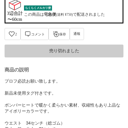
らくらくメルカリ便
3辺合計

この商品は
宅急便
で配送されました
(送料 ¥750)
〜60cm
通報
2
コメント
保存
売り切れました
商品の説明
プロフ必読お願い致します。

新品未使用タグ付きです。

ボンバーヒートで暖かく柔らかい素材、収縮性もあり上品な
アイボリーカラーです。

ウエスト　34センチ（総ゴム）
