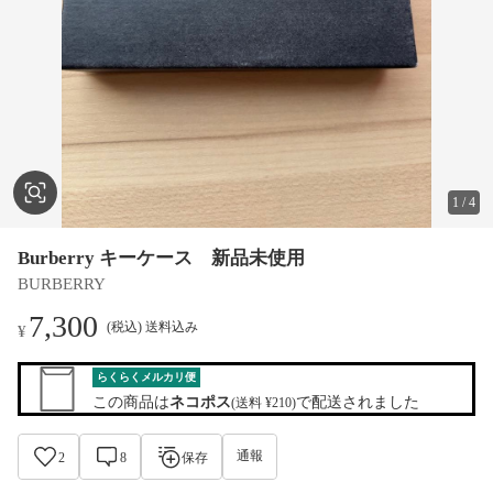
1
/
4
Burberry キーケース 新品未使用
BURBERRY
7,300
(税込) 送料込み
¥
らくらくメルカリ便
この商品は
ネコポス
で配送されました
(送料 ¥210)
通報
2
8
保存