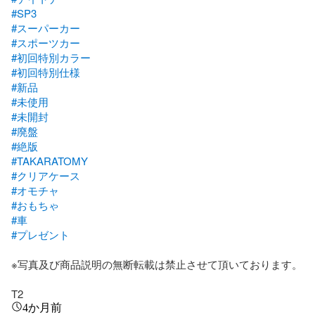
#SP3
#スーパーカー
#スポーツカー
#初回特別カラー
#初回特別仕様
#新品
#未使用
#未開封
#廃盤
#絶版
#TAKARATOMY
#クリアケース
#オモチャ
#おもちゃ
#車
#プレゼント
※写真及び商品説明の無断転載は禁止させて頂いております。

T2
4か月前