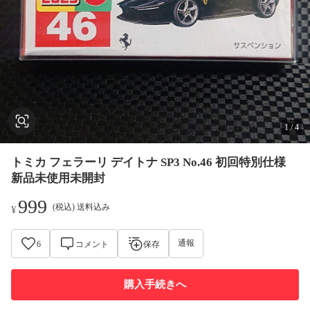
1
/
4
トミカ フェラーリ デイトナ SP3 No.46 初回特別仕様
新品未使用未開封
999
(税込) 送料込み
¥
通報
6
コメント
保存
購入手続きへ