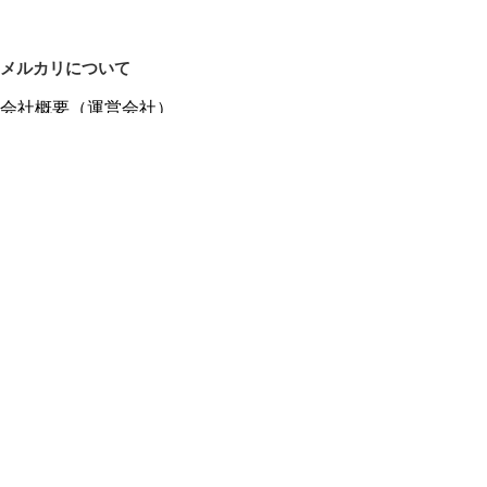
メルカリについて
会社概要（運営会社）
採用情報
プレスリリース
公式ブログ
プレスキット
メルカリUS
メルカリShops
m department（エムデパ）
ヘルプ
ヘルプセンター（ガイド・お問い合わせ）
メルカリShopsでショップを開設する
メルカリShops ショップ管理画面にログイン
メルカリShops出店者向けガイド
お問い合わせ一覧
フリーワードから商品をさがす
プライバシーと利用規約