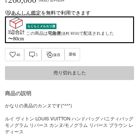
¥
あんしん鑑定
を
無料
で利用できます
anshin-appraisal-tag
らくらくメルカリ便
3辺合計

この商品は
宅急便
で配送されました
(送料 ¥850)
〜80cm
通報
46
5
保存
売り切れました
商品の説明
かなりの美品のカンヌです(*^^*)

ルイ ヴィトン LOUIS VUITTON ハンドバッグ バニティバッグ 
モノグラム リバース カンヌ/モノグラム リバース ブラウン レ
ディース
