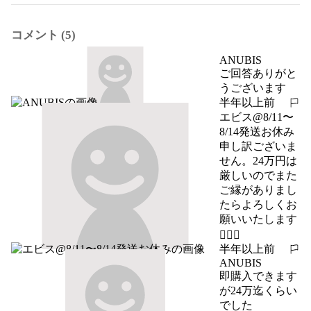
コメント (5)
ANUBIS
ご回答ありがと
うございます
半年以上前
報告する
エビス@8/11〜
8/14発送お休み
申し訳ございま
せん。24万円は
厳しいのでまた
ご縁がありまし
たらよろしくお
願いいたします
🙇🏻‍♀️‪‪
半年以上前
報告する
ANUBIS
即購入できます
が24万迄くらい
でした
