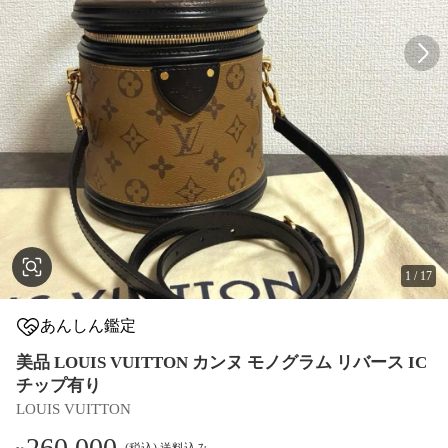
1
/
17
あんしん鑑定
美品 LOUIS VUITTON カンヌ モノグラム リバース IC
チップ有り
LOUIS VUITTON
260,000
(税込) 送料込み