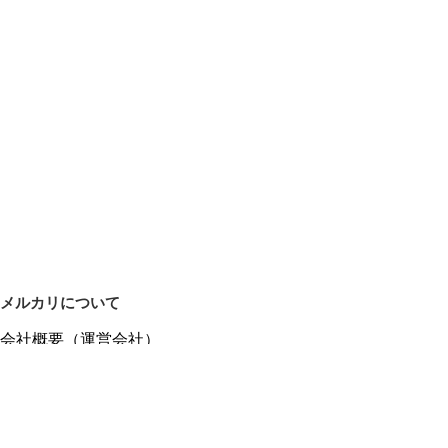
メルカリについて
会社概要（運営会社）
採用情報
プレスリリース
公式ブログ
プレスキット
メルカリUS