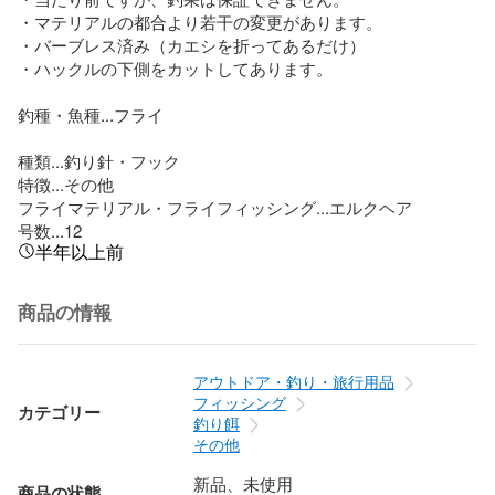
・マテリアルの都合より若干の変更があります。

・バーブレス済み（カエシを折ってあるだけ）

・ハックルの下側をカットしてあります。

釣種・魚種...フライ

種類...釣り針・フック

特徴...その他

フライマテリアル・フライフィッシング...エルクヘア

号数...12
半年以上前
商品の情報
アウトドア・釣り・旅行用品
フィッシング
カテゴリー
釣り餌
その他
新品、未使用
商品の状態