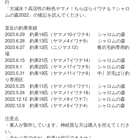
行

「大減水？高活性の秋色ヤマメ！ちらほらイワナも？シャロ
ムの森2022」の後記を読んでください。

直近の釣果実績

2023.6.29    釣果14匹（ヤマメ10イワナ4）    シャロムの森

2023.6.28    釣果13匹（ヤマメ4イワナ9）      シャロムの森

2023.6.27    釣果12匹（ニジマス12）             養沢毛鉤専用釣
場

2023.6.15    釣果21匹（ヤマメ7イワナ14）    シャロムの森

2023.6.1      釣果22匹（ヤマメ17イワナ5）　シャロムの森

2023.5.31    釣果19匹（ヤマメ11イワナ8）　中丿沢毛ばり釣
り専用区

2023.5.25    釣果11匹（ヤマメ10イワナ1）    シャロムの森

2023.5.24    釣果19匹（ヤマメ1イワナ18）    シャロムの森

2022.12.12  釣果16匹（ヤマメ9イワナ7）　  シャロムの森

2022.12.8    釣果10匹（ヤマメ6イワナ4）　  シャロムの森

注意点

・素人が製作しています。神経質な方は購入を控えてくださ
い。

・当たり前ですが、釣果は保証できません。
