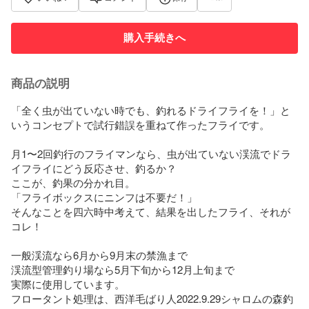
購入手続きへ
商品の説明
「全く虫が出ていない時でも、釣れるドライフライを！」と
いうコンセプトで試行錯誤を重ねて作ったフライです。

月1〜2回釣行のフライマンなら、虫が出ていない渓流でドラ
イフライにどう反応させ、釣るか？

ここが、釣果の分かれ目。

「フライボックスにニンフは不要だ！」

そんなことを四六時中考えて、結果を出したフライ、それが
コレ！

一般渓流なら6月から9月末の禁漁まで

渓流型管理釣り場なら5月下旬から12月上旬まで

実際に使用しています。

フロータント処理は、西洋毛ばり人2022.9.29シャロムの森釣