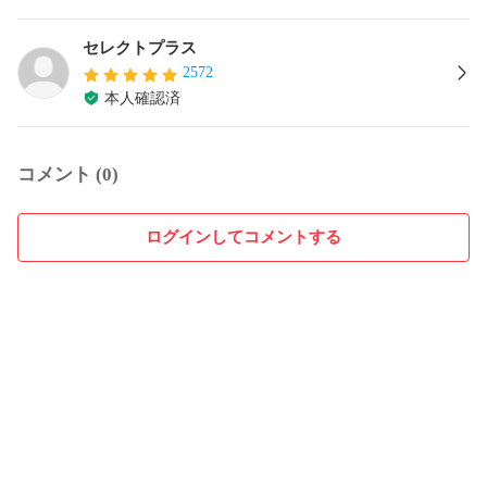
セレクトプラス
2572
本人確認済
コメント (0)
ログインしてコメントする