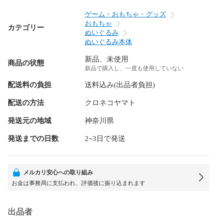
ゲーム・おもちゃ・グッズ
おもちゃ
カテゴリー
ぬいぐるみ
ぬいぐるみ本体
新品、未使用
商品の状態
新品で購入し、一度も使用していない
配送料の負担
送料込み(出品者負担)
配送の方法
クロネコヤマト
発送元の地域
神奈川県
発送までの日数
2~3日で発送
メルカリ安心への取り組み
お金は事務局に支払われ、評価後に振り込まれます
出品者