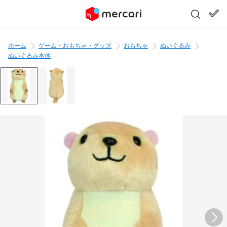
ホーム
ゲーム・おもちゃ・グッズ
おもちゃ
ぬいぐるみ
ぬいぐるみ本体