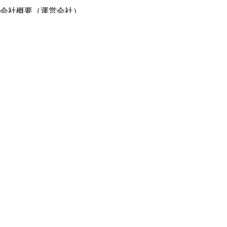
会社概要（運営会社）
採用情報
プレスリリース
公式ブログ
プレスキット
メルカリUS
メルカリShops
m department（エムデパ）
ヘルプ
ヘルプセンター（ガイド・お問い合わせ）
メルカリShopsでショップを開設する
メルカリShops ショップ管理画面にログイン
メルカリShops出店者向けガイド
お問い合わせ一覧
フリーワードから商品をさがす
プライバシーと利用規約
メルカリ利用規約
メルカリShops利用規約
メルカリアンバサダー利用規約