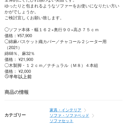
ゆったりと包まれるようなソファーをお使いになりたい方い
かがでしょうか。

ご検討宜しくお願い致します。

◯ソファ本体・幅１６２×奥行９０×高さ７５ｃｍ

価格：¥57,900

◯綿麻バスケット織カバー／チャコール２シーター用
（2021）

綿68％、麻32％

価格： ¥21,900

◯木製脚・１２ｃｍ／ナチュラル（Ｍ８）４本組

価格： ¥2,000
半年以上前
商品の情報
家具・インテリア
カテゴリー
ソファ・ソファベッド
ソファセット