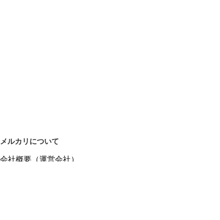
メルカリについて
会社概要（運営会社）
採用情報
プレスリリース
公式ブログ
プレスキット
メルカリUS