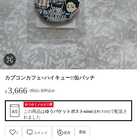
カプコンカフェ×ハイキュー!!缶バッチ
3,666
(税込) 送料込み
¥
ゆうゆうメルカリ便
この商品は
ゆうパケットポストmini
で配送さ
(送料 ¥160)
れました
通報
1
コメント
保存