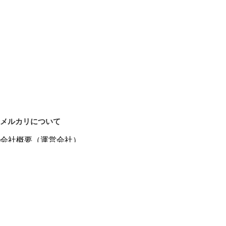
メルカリについて
会社概要（運営会社）
採用情報
プレスリリース
公式ブログ
プレスキット
メルカリUS
メルカリShops
m department（エムデパ）
ヘルプ