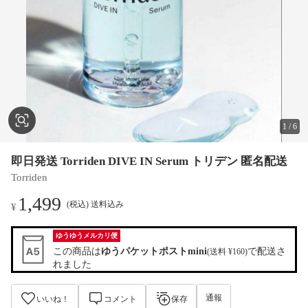
1
/
6
即日発送 Torriden DIVE IN Serum トリデン 匿名配送
Torriden
1,499
(税込) 送料込み
¥
ゆうゆうメルカリ便
この商品は
ゆうパケットポストmini
で配送さ
(送料 ¥160)
れました
通報
いいね！
コメント
保存