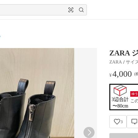
靴
ZARA 
 / 
ZARA
サイ
4,000
(
¥
ゆう
3辺合計

こ
〜80cm
3