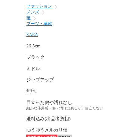
ファッション
メンズ
靴
ブーツ・革靴
ZARA
26.5cm
ブラック
ミドル
ジップアップ
無地
目立った傷や汚れなし
細かな使用感・傷・汚れはあるが、目立たない
送料込み(出品者負担)
ゆうゆうメルカリ便