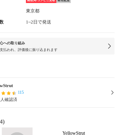
郵便局/コンビニ受取
匿名配送
東京都
数
1~2日で発送
心への取り組み
支払われ、評価後に振り込まれます
owStrut
115
本人確認済
4)
YellowStrut