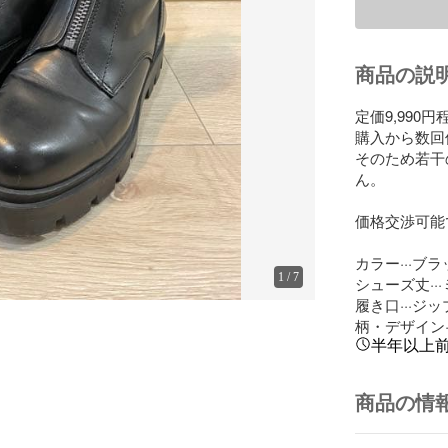
商品の説
定価9,990
購入から数回
そのため若干
ん。

価格交渉可能
カラー···ブラ
1
/
7
シューズ丈···
履き口···ジッ
柄・デザイン·
半年以上
商品の情