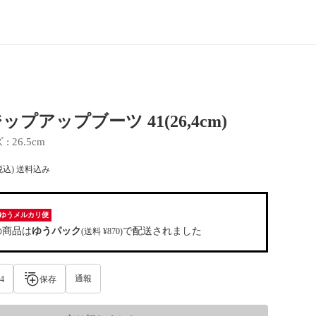
ジップアップブーツ 41(26,4cm)
ズ
 : 
26.5cm
税込) 送料込み
ゆうメルカリ便
の商品は
ゆうパック
で配送されました
(送料 ¥870)
通報
4
保存