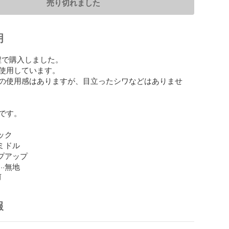
売り切れました
明
円程で購入しました。

使用しています。

の使用感はありますが、目立ったシワなどはありませ
です。

ック

ミドル

プアップ

··無地
前
報