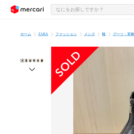
ンツにスキップ
ホーム
ZARA
ファッション
メンズ
靴
ブーツ・革