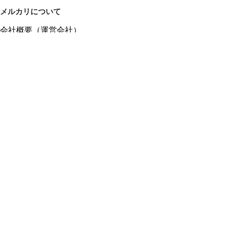
メルカリについて
会社概要（運営会社）
採用情報
プレスリリース
公式ブログ
プレスキット
メルカリUS
メルカリShops
m department（エムデパ）
ヘルプ
ヘルプセンター（ガイド・お問い合わせ）
メルカリShopsでショップを開設する
メルカリShops ショップ管理画面にログイン
メルカリShops出店者向けガイド
お問い合わせ一覧
フリーワードから商品をさがす
プライバシーと利用規約
メルカリ利用規約