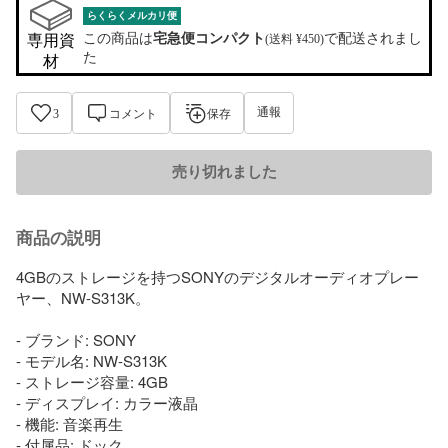
らくらくメルカリ便
この商品は
宅急便コンパクト
で配送されまし
専用資
(送料 ¥450)
た
材
通報
3
コメント
保存
売り切れました
商品の説明
4GBのストレージを持つSONYのデジタルオーディオプレー
ヤー、NW-S313K。

- ブランド: SONY

- モデル名: NW-S313K

- ストレージ容量: 4GB

- ディスプレイ: カラー液晶

- 機能: 音楽再生

- 付属品: ドック
