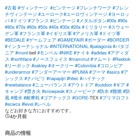
#古着
#ヴィンテージ
#ビンテージ
#フレンチワーク
#フレン
チヴィンテージ
#ユーローク
#ユーロヴィンテージ
#ヨーロッ
パ
#ドイツ
#フランス
#ビンテージ
#メタルボタン
#00s
#90s
#80s
#70s
#60s
#50s
#40s
#30s
#20s
#ミリタリー
#スウェー
デン軍
#フランス軍
#イギリス軍
#アメリカ軍
#ドイツ軍
#BEDALE
#ゲームフェア
#GAMEFAIR
#ボーダー
#BORDER
#インターナショナル
#INTERNATIONAL
#patagonia
#パタゴ
ニア
#mont
-bell 
#モンベル
#NIKE
#ナイキ
#adidas
#アディダ
ス
#northface
#ノースフェイス
#mammut
#マムート
#Reebok
#リーボック
#oakley
#オークリー
#Colombia
#コロンビア
#underarmor
#アンダーアーマー
#PUMA
#プーマ
#asics
#ア
シックス
#ナパピリ
#napapijri
#hitec
#ハイテック
#newbalance
#ニューバランス
#アウトドア
#outdoor
#ギア
#
キャンプ
#焚き火
#snowpeak
#スノーピーク
#防水
#難燃
#防
風
#撥水
#耐摩耗
#ゴアテックス
#GORE
-TEX 
#プリマロフト
#ecwcs
#level
#レベル
などお好きな方におすすめです。
4か月前
商品の情報