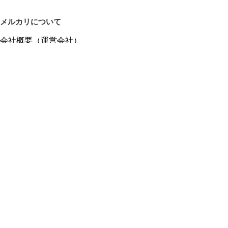
メルカリについて
会社概要（運営会社）
採用情報
プレスリリース
公式ブログ
プレスキット
メルカリUS
メルカリShops
m department（エムデパ）
ヘルプ
ヘルプセンター（ガイド・お問い合わせ）
メルカリShopsでショップを開設する
メルカリShops ショップ管理画面にログイン
メルカリShops出店者向けガイド
お問い合わせ一覧
フリーワードから商品をさがす
プライバシーと利用規約
メルカリ利用規約