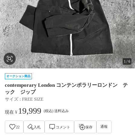
1
/
6
オークション商品
contemporary London コンテンポラリーロンドン テ
ック ジップ
サイズ
 : 
FREE SIZE
19,999
(税込) 送料込み
現在
¥
通報
22
入札
コメント
保存