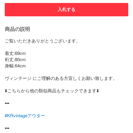
入札する
商品の説明
ご覧いただきありがとうございます。

着丈:69cm

裄丈:80cm

身幅:64cm 

ヴィンテージ にご理解のある方宜しくお願い致します。

⬇️こちらから他の類似商品もチェックできます⬇️

▪️▪️▪️

#KRvintageアウター
▪️▪️▪️
