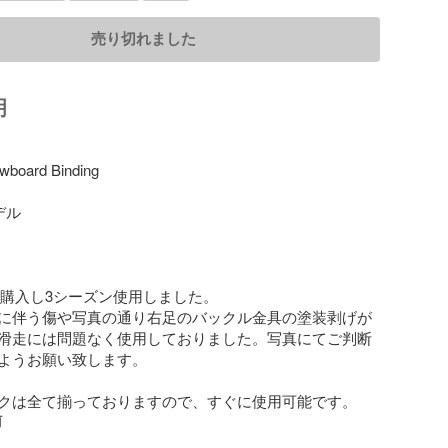
売り切れました
明
board Binding

デル　

月に購入し3シーズン使用しました。

に伴う傷や写真の通り右足のバックル金具の塗装剥げが
滑走には問題なく使用しておりました。写真にてご判断
ようお願い致します。

クは全て揃っておりますので、すぐに使用可能です。
前