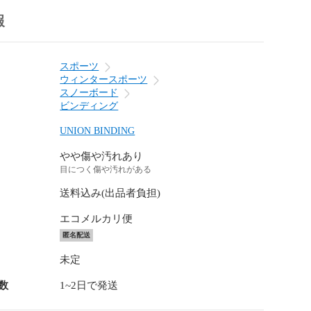
報
スポーツ
ウィンタースポーツ
スノーボード
ビンディング
UNION BINDING
やや傷や汚れあり
目につく傷や汚れがある
送料込み(出品者負担)
エコメルカリ便
匿名配送
未定
数
1~2日で発送