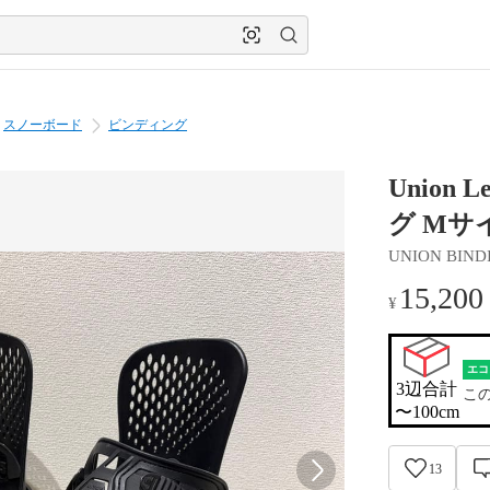
スノーボード
ビンディング
Union
グ Mサ
UNION BIND
15,200
¥
エコ
3辺合計

こ
〜100cm
13