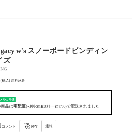
 Legacy w's スノーボードビンディン
イズ
ING
(税込) 送料込み
メルカリ便
の商品は
宅配便(~100cm)
で配送されました
(送料 一律¥730)
通報
コメント
保存