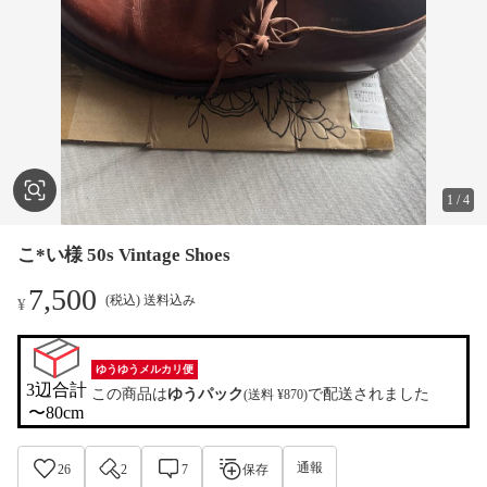
1
/
4
こ*い様 50s Vintage Shoes
7,500
(税込) 送料込み
¥
ゆうゆうメルカリ便
3辺合計

この商品は
ゆうパック
で配送されました
(送料 ¥870)
〜80cm
通報
26
2
7
保存