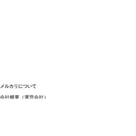
メルカリについて
会社概要（運営会社）
採用情報
プレスリリース
公式ブログ
プレスキット
メルカリUS
メルカリShops