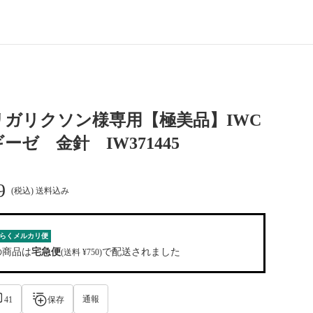
ガリクソン様専用【極美品】IWC
ーゼ 金針 IW371445
9
(税込) 送料込み
らくメルカリ便
の商品は
宅急便
で配送されました
(送料 ¥750)
通報
41
保存