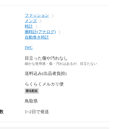
ファッション
メンズ
時計
腕時計(アナログ)
自動巻き時計
IWC
目立った傷や汚れなし
細かな使用感・傷・汚れはあるが、目立たない
送料込み(出品者負担)
らくらくメルカリ便
匿名配送
鳥取県
数
1~2日で発送