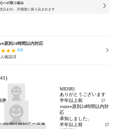
心への取り組み
支払われ、評価後に振り込まれます
ara⭐︎原則24時間以内対応
420
本人確認済
1)
MIDIRI
ありがとうございます
半年以上前
報告する
⭐︎sara⭐︎原則24時間以内対
応
承知しました。
半年以上前
報告する