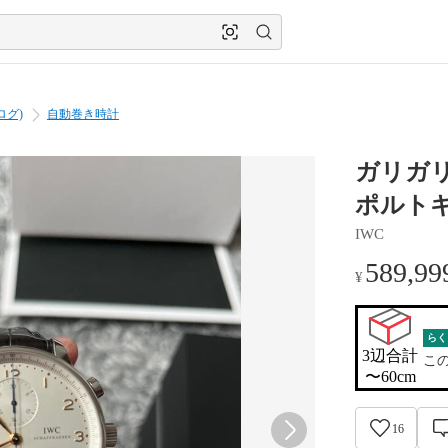
ログ)
自動巻き時計
ガリガリ
ポルトギ
IWC
589,99
¥
らく
3辺合計

こ
〜60cm
16