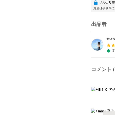
メルカリ安
お金は事務局に
出品者
⭐︎s
コメント (4