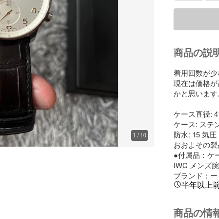
商品の説
着用回数が少
現在は価格が
かと思います。
ケース直径: 41
ケース: ステ
防水: 15 気圧 
1
/
10
おおよその製品総
●付属品：ケ
IWC メンズ腕
ブランド：ー
半年以上
商品の情