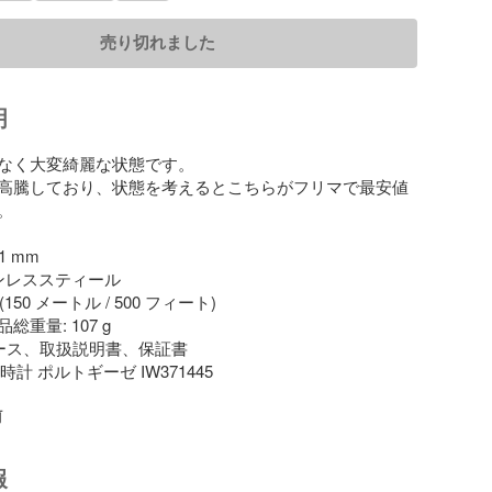
売り切れました
明
なく大変綺麗な状態です。

高騰しており、状態を考えるとこちらがフリマで最安値


 mm

ンレススティール

(150 メートル / 500 フィート)

重量: 107 g

ース、取扱説明書、保証書

時計 ポルトギーゼ IW371445

前
報