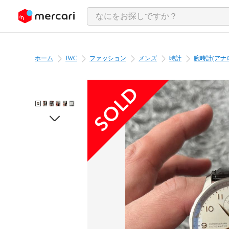
ンツにスキップ
ホーム
IWC
ファッション
メンズ
時計
腕時計(アナ