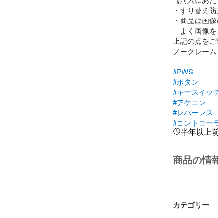
・すり替え防
・商品は画像
　よく画像を
上記の点をご
ノークレーム
#PWS
#ボタン
#キースイッ
#アケコン
#レバーレス
#コントロー
半年以上
商品の情
カテゴリー