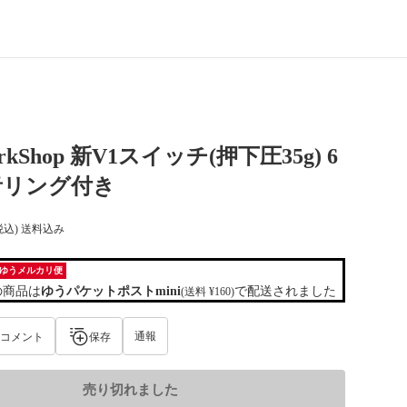
rkShop 新V1スイッチ(押下圧35g) 6
音リング付き
税込) 送料込み
ゆうメルカリ便
の商品は
ゆうパケットポストmini
で配送されました
(送料 ¥160)
通報
コメント
保存
売り切れました