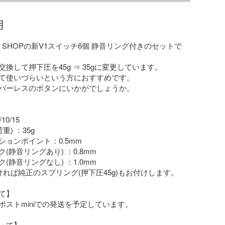
明
RK SHOPの新V1スイッチ6個 静音リング付きのセットで
換して押下圧を45g ⇒ 35gに変更しています。

て使いづらいという方におすすめです。

バーレスのボタンにいかがでしょうか。

0/15

) ：35g

ョンポイント：0.5mm

(静音リングあり) ：0.8mm

(静音リングなし) ：1.0mm

れば純正のスプリング(押下圧45g)もお付けします。

】

ストminiでの発送を予定しています。

って】
