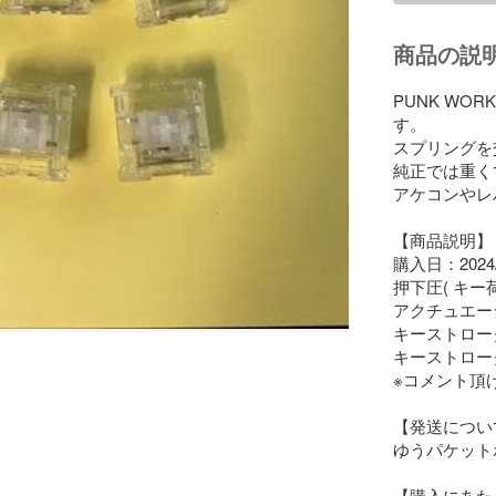
商品の説
PUNK WO
す。

スプリングを交
純正では重く
アケコンやレ
【商品説明】

購入日：2024/1
押下圧( キー荷重
アクチュエーシ
キーストローク
キーストローク
※コメント頂け
【発送について
ゆうパケットポ
【購入にあた