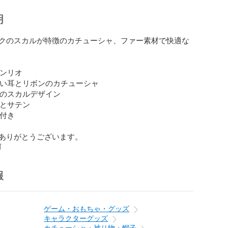
明
クのスカルが特徴のカチューシャ、ファー素材で快適な
サンリオ

 黒い耳とリボンのカチューシャ

ンクのスカルデザイン

ーとサテン

付き

ありがとうございます。
前
報
ゲーム・おもちゃ・グッズ
キャラクターグッズ