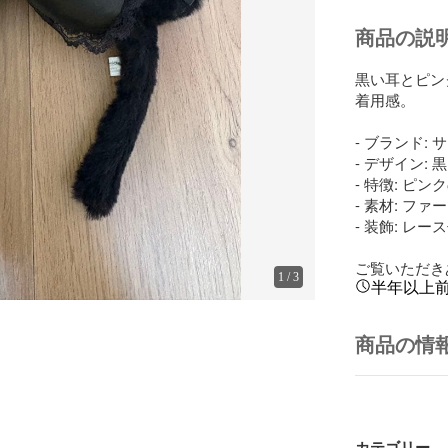
商品の説
黒い耳とピン
着用感。

- ブランド: 
- デザイン:
- 特徴: ピ
- 素材: ファ
- 装飾: レース
ご覧いただき
1
/
3
半年以上
商品の情
カテゴリー