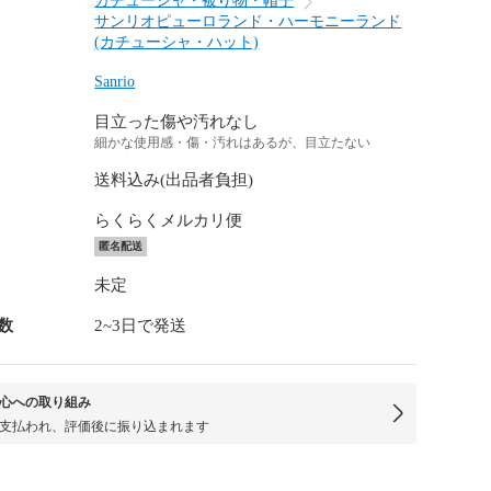
カチューシャ・被り物・帽子
サンリオピューロランド・ハーモニーランド
(カチューシャ・ハット)
Sanrio
目立った傷や汚れなし
細かな使用感・傷・汚れはあるが、目立たない
送料込み(出品者負担)
らくらくメルカリ便
匿名配送
未定
数
2~3日で発送
心への取り組み
支払われ、評価後に振り込まれます