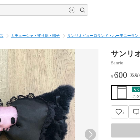
ズ
カチューシャ・被り物・帽子
サンリオピューロランド・ハーモニーランド
サンリ
Sanrio
600
(税込
¥
らく
こ
2