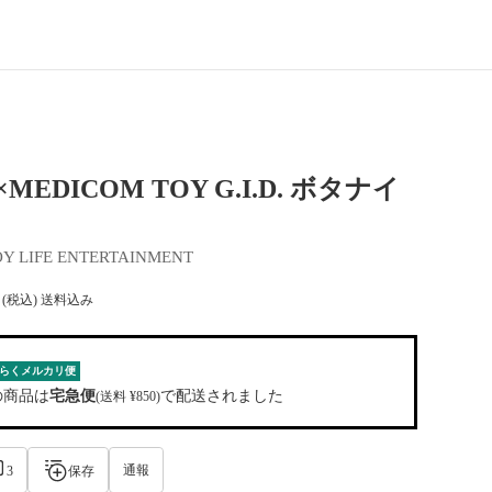
ze×MEDICOM TOY G.I.D. ボタナイ
Y LIFE ENTERTAINMENT
(税込) 送料込み
らくメルカリ便
の商品は
宅急便
で配送されました
(送料 ¥850)
通報
3
保存