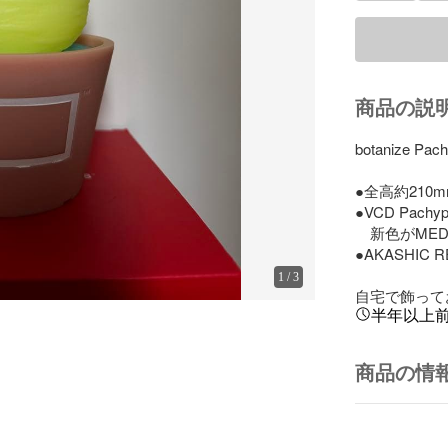
商品の説
botanize Pac
●全高約210m
●VCD Pachypo
　新色がMEDIC
●AKASHIC
1
/
3
自宅で飾って
半年以上
商品の情