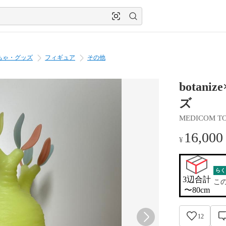
ちゃ・グッズ
フィギュア
その他
botani
ズ
MEDICOM TO
16,000
¥
らく
3辺合計

こ
〜80cm
12