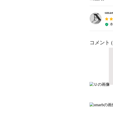
sma
コメント (