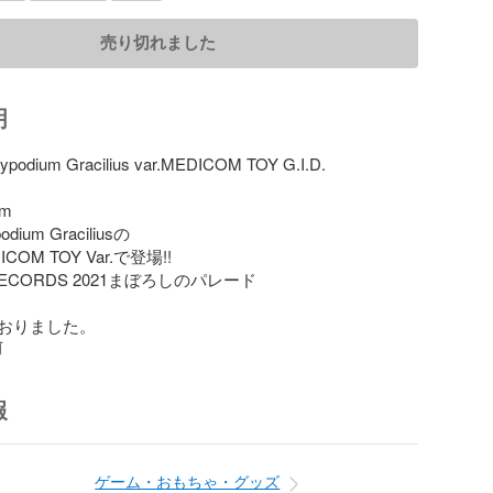
売り切れました
明
hypodium Gracilius var.MEDICOM TOY G.I.D.

m

dium Graciliusの

OM TOY Var.で登場!!

 RECORDS 2021まぼろしのパレード

おりました。
前
報
ゲーム・おもちゃ・グッズ