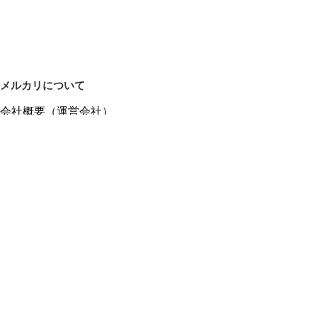
メルカリについて
会社概要（運営会社）
採用情報
プレスリリース
公式ブログ
プレスキット
メルカリUS
メルカリShops
m department（エムデパ）
ヘルプ
ヘルプセンター（ガイド・お問い合わせ）
メルカリShopsでショップを開設する
メルカリShops ショップ管理画面にログイン
メルカリShops出店者向けガイド
お問い合わせ一覧