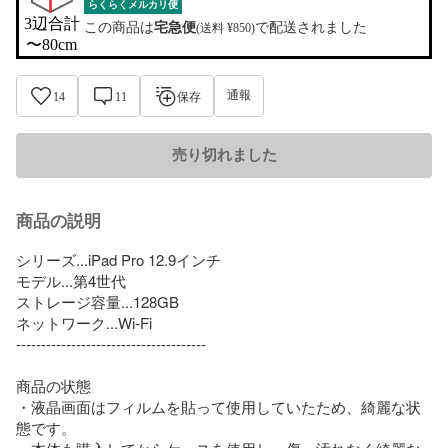
らくらくメルカリ便
3辺合計

この商品は
宅急便
で配送されました
(送料 ¥850)
〜80cm
通報
14
11
保存
売り切れました
商品の説明
シリーズ...iPad Pro 12.9インチ

モデル...第4世代

ストレージ容量...128GB

ネットワーク...Wi-Fi

--------------------------------------

商品の状態

・液晶画面はフィルムを貼って使用していたため、綺麗な状
態です。
