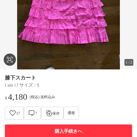
1
/
2
膝下スカート
 / 
i am i
サイズ
 : 
S
4,180
(税込) 送料込み
¥
通報
17
7
保存
購入手続きへ