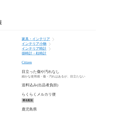
報
家具・インテリア
インテリア小物
インテリア時計
掛時計・柱時計
Citizen
目立った傷や汚れなし
細かな使用感・傷・汚れはあるが、目立たない
送料込み(出品者負担)
らくらくメルカリ便
匿名配送
鹿児島県