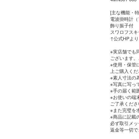
[主な機能・特徴
電波掛時計（
飾り振子付

スワロフスキ
↑公式HPより
※実店舗でも
ございます。
※使用・保管
上ご購入くだ
※素人寸法の
※写真に写っ
※手の届く範
※お使いの端
ご了承ください
※また完璧を
※商品に記載
必ず取引メッ
返金等一切で