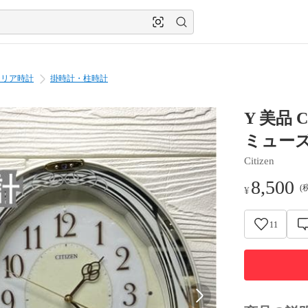
テリア時計
掛時計・柱時計
Y 美品 
ミューズ
Citizen
8,500
(
¥
11