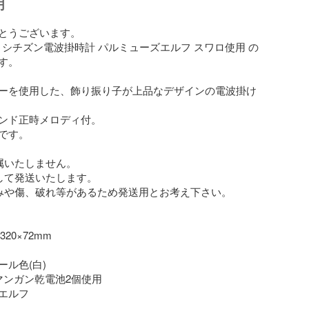
明
とうございます。

ZEN シチズン電波掛時計 パルミューズエルフ スワロ使用 の
。

ーを使用した、飾り振り子が上品なデザインの電波掛け
ンド正時メロディ付。

です。

属いたしません。

して発送いたします。

みや傷、破れ等があるため発送用とお考え下さい。

20×72mm

ル色(白)

マンガン乾電池2個使用

エルフ
