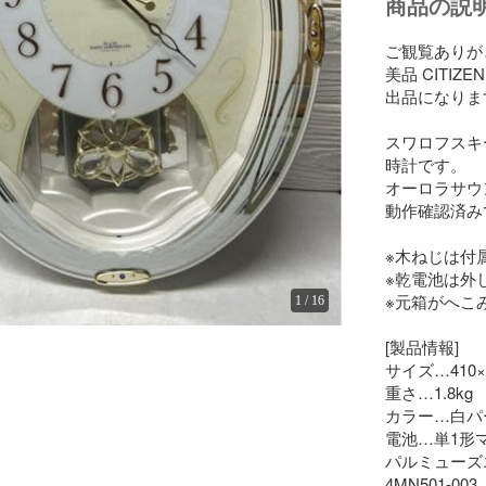
商品の説
ご観覧ありが
美品 CITI
出品になります
スワロフスキ
時計です。

オーロラサウ
動作確認済み
※木ねじは付
※乾電池は外
※元箱がへこ
1
/
16
[製品情報]

サイズ…410×3
重さ…1.8kg

カラー…白パー
電池…単1形
パルミューズ
4MN501-003
