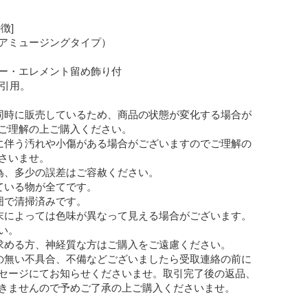
]

アミュージングタイプ）

ー・エレメント留め飾り付

引用。

同時に販売しているため、商品の状態が変化する場合が
ご理解の上ご購入ください。

に伴う汚れや小傷がある場合がございますのでご理解の
さいませ。

為、多少の誤差はご容赦ください。

ている物が全てです。

囲で清掃済みです。

末によっては色味が異なって見える場合がございます。
。

求める方、神経質な方はご購入をご遠慮ください。

の無い不具合、不備などございましたら受取連絡の前に
セージにてお知らせくださいませ。取引完了後の返品、
きませんので予めご了承の上ご購入くださいませ。
