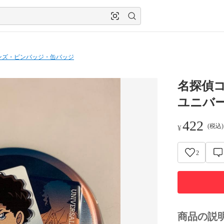
ンズ・ピンバッジ・缶バッジ
名探偵コ
ユニバ
422
(税込
¥
2
商品の説