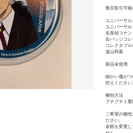
無言取引可能
ユニバーサルス
ユニバーサル・
名探偵コナン

缶バッジコレ
コレクタブル
遠山和葉

新品未使用

細かい傷がつ
控えください。
梱包方法

プチプチ１重
ご希望の梱包
ださい。

金額を変更し
せん。
