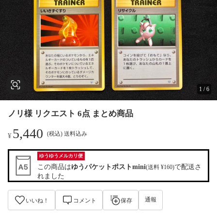
1
/
6
ノリ様 リクエスト 6点 まとめ商品
5,440
(税込) 送料込み
¥
ゆうゆうメルカリ便
この商品は
ゆうパケットポストmini
で配送さ
(送料 ¥160)
れました
通報
いいね！
コメント
保存