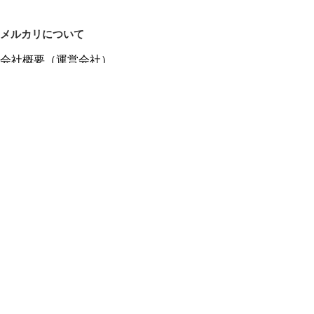
メルカリについて
会社概要（運営会社）
採用情報
プレスリリース
公式ブログ
プレスキット
メルカリUS
メルカリShops
m department（エムデパ）
ヘルプ
ヘルプセンター（ガイド・お問い合わせ）
メルカリShopsでショップを開設する
メルカリShops ショップ管理画面にログイン
メルカリShops出店者向けガイド
お問い合わせ一覧
フリーワードから商品をさがす
プライバシーと利用規約