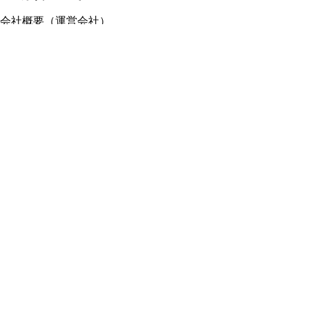
会社概要（運営会社）
採用情報
プレスリリース
公式ブログ
プレスキット
メルカリUS
メルカリShops
m department（エムデパ）
ヘルプ
ヘルプセンター（ガイド・お問い合わせ）
メルカリShopsでショップを開設する
メルカリShops ショップ管理画面にログイン
メルカリShops出店者向けガイド
お問い合わせ一覧
フリーワードから商品をさがす
プライバシーと利用規約
メルカリ利用規約
メルカリShops利用規約
メルカリアンバサダー利用規約