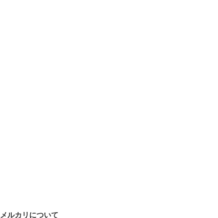
メルカリについて