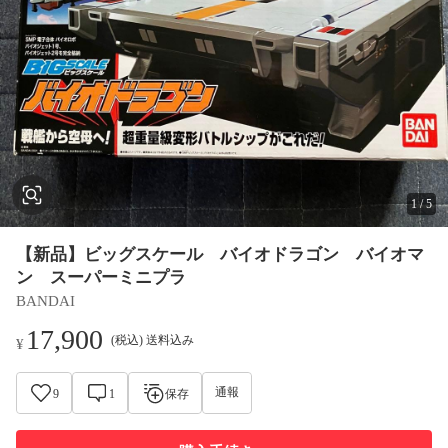
1
/
5
【新品】ビッグスケール バイオドラゴン バイオマ
ン スーパーミニプラ
BANDAI
17,900
(税込) 送料込み
¥
通報
9
1
保存