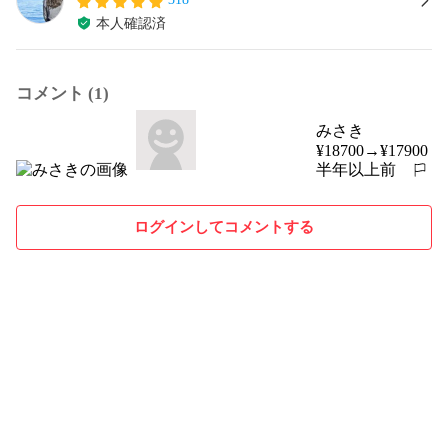
本人確認済
コメント (1)
みさき
¥18700→¥17900
半年以上前
報告する
ログインしてコメントする