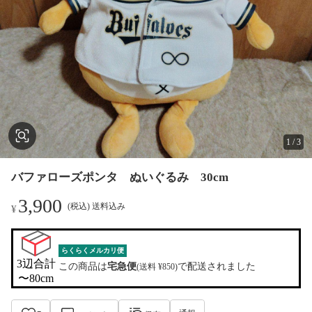
1
/
3
バファローズポンタ ぬいぐるみ 30cm
3,900
(税込) 送料込み
¥
らくらくメルカリ便
3辺合計

この商品は
宅急便
で配送されました
(送料 ¥850)
〜80cm